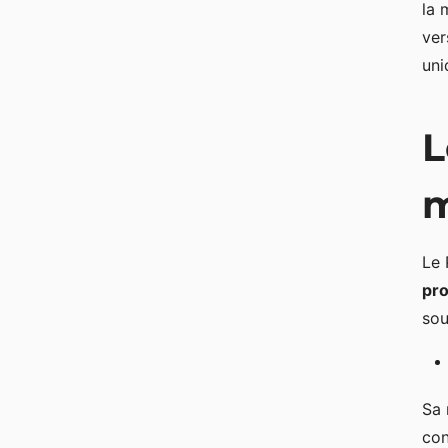
la 
ver
uni
L
m
Le 
pro
sou
Sa 
con