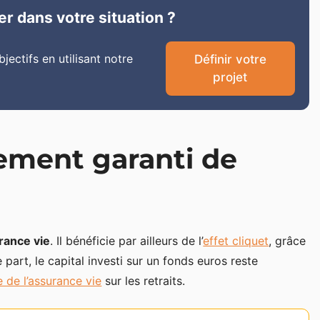
er dans votre situation ?
ectifs en utilisant notre
Définir votre
projet
cement garanti de
urance vie
. Il bénéficie par ailleurs de l’
effet cliquet
, grâce
e part, le capital investi sur un fonds euros reste
e de l’assurance vie
sur les retraits.