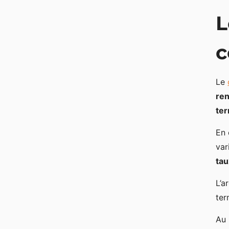
L
c
Le
ren
te
En 
var
tau
L’a
te
Au 