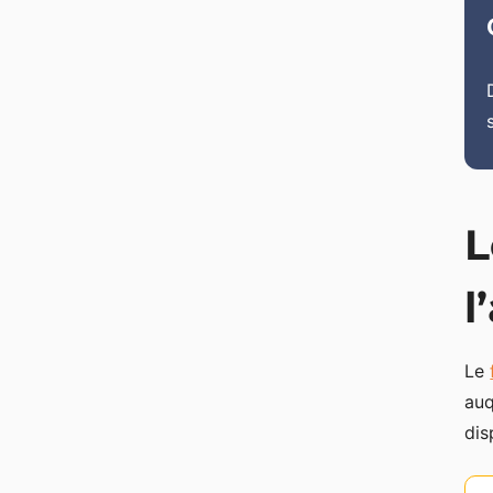
L
l
Le
auq
dis