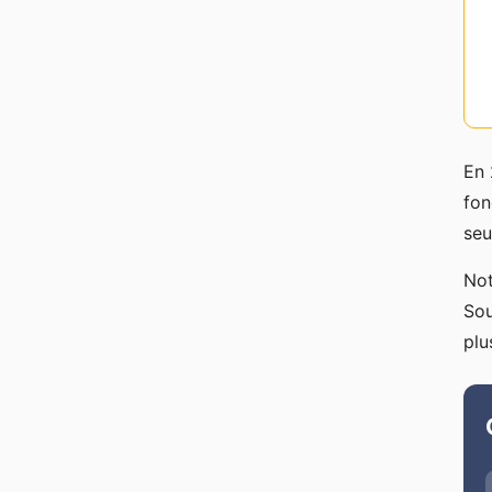
En 
fon
seu
Not
Sou
plu