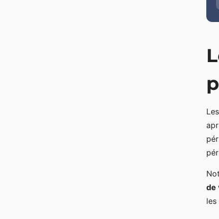
L
p
Le
apr
pér
pér
Not
de
les