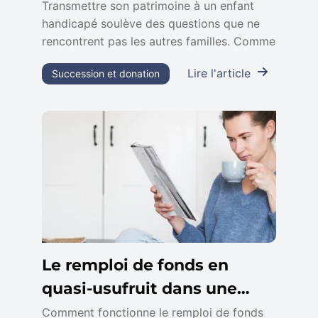
patrimoine à un enfant
Transmettre son patrimoine à un enfant
handicapé soulève des questions que ne
handicapé
rencontrent pas les autres familles. Comme
Lire l'article
Succession et donation
Le remploi de fonds en
quasi-usufruit dans une
assurance vie
Comment fonctionne le remploi de fonds