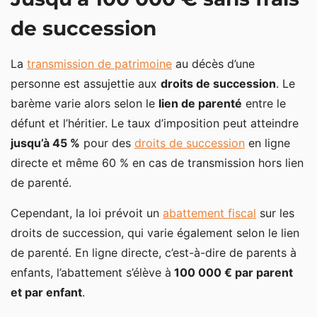
L’assurance vie, idéale pour transmettre son
patrimoine sans frais
de succession
Comment transmettre son patrimoine sans frais
La
transmission de patrimoine
au décès d’une
avec des donations ?
personne est assujettie aux
droits de succession
. Le
Une exonération de 100 000 € sur les donations mais
barème varie alors selon le
lien de parenté
entre le
pas seulement
défunt et l’héritier. Le taux d’imposition peut atteindre
jusqu’à 45 %
pour des
droits de succession
en ligne
Donation en nue-propriété pour transmettre un bien
immobilier à moindres frais
directe et même 60 % en cas de transmission hors lien
de parenté.
Le présent d’usage, pour un don d’argent sans
déclaration et sans impôt
Cependant, la loi prévoit un
abattement fiscal
sur les
Comment transmettre plus de 500 000 € sans
droits de succession, qui varie également selon le lien
impôt ?
de parenté. En ligne directe, c’est-à-dire de parents à
enfants, l’abattement s’élève à
100 000 € par parent
et par enfant
.